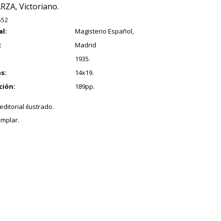
RZA, Victoriano.
552
al:
Magisterio Español,
:
Madrid
1935.
s:
14x19.
ción:
189pp.
ditorial ilustrado.
mplar.