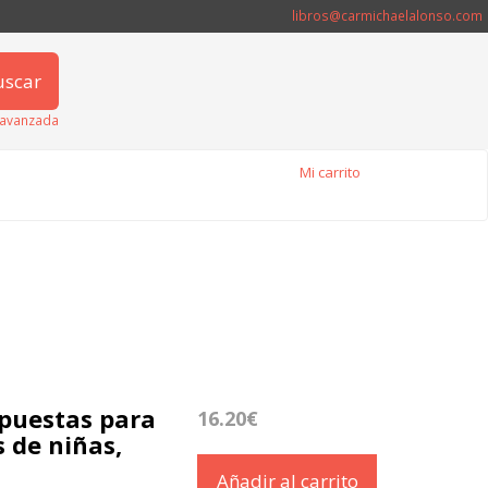
libros@carmichaelalonso.com
uscar
avanzada
Mi carrito
spuestas para
16.20€
s de niñas,
Añadir al carrito