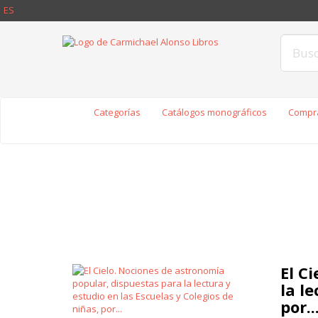
ES
Categorías
Catálogos monográficos
Compra
El C
la l
por..