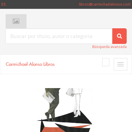
ES
libros@carmichaelalonso.com
Búsqueda avanzada
Toggle
naviga