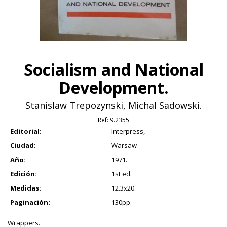
Socialism and National
Development.
Stanislaw Trepozynski, Michal Sadowski.
Ref:
9.2355
Editorial:
Interpress,
Ciudad:
Warsaw
Año:
1971.
Edición:
1st ed.
Medidas:
12.3x20.
Paginación:
130pp.
Wrappers.