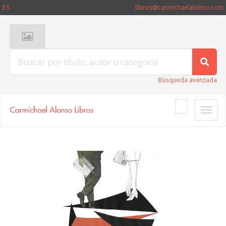
ES
libros@carmichaelalonso.com
Búsqueda avanzada
Toggle
naviga