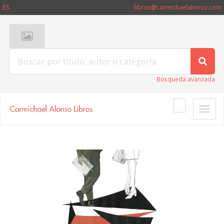
ES
libros@carmichaelalonso.com
Búsqueda avanzada
Toggle
naviga