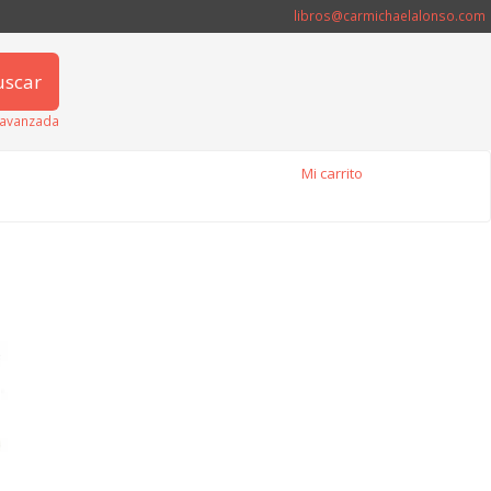
libros@carmichaelalonso.com
uscar
avanzada
Mi carrito