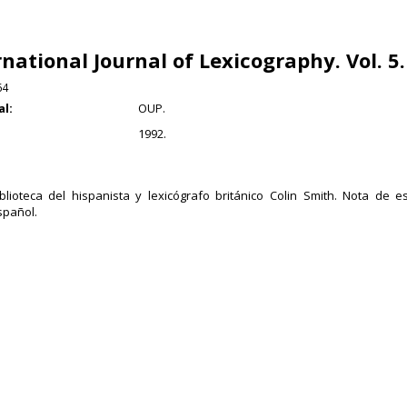
rnational Journal of Lexicography. Vol. 5.
64
al:
OUP.
1992.
blioteca del hispanista y lexicógrafo británico Colin Smith. Nota de e
spañol.