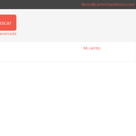
libros@carmichaelalonso.com
uscar
avanzada
Mi carrito