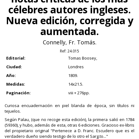
célebres autores ingleses.
Nueva edición, corregida y
aumentada.
Connelly, Fr. Tomás.
Ref:
24.015
Editorial:
Tomas Boosey,
Ciudad:
Londres
Año:
1809.
Medidas:
14x21.5.
Paginación:
viii + 276pp.
Curiosa encuadernación en piel blanda de época, sin títulos ni
tejuelos.
Según Palau, (que no recoge esta edición), la primera salió en 1784
(59360), y hubo, además de esta, otras 6 ediciones. Gracioso ex-libris
del propietario original "Pertenece a D. Franc. Escudero que es el
verdadero dueño siendo testigo de lo otro el Sarg.to..."