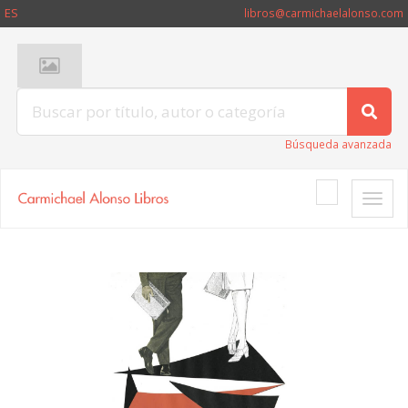
ES
libros@carmichaelalonso.com
Búsqueda avanzada
Toggle
naviga