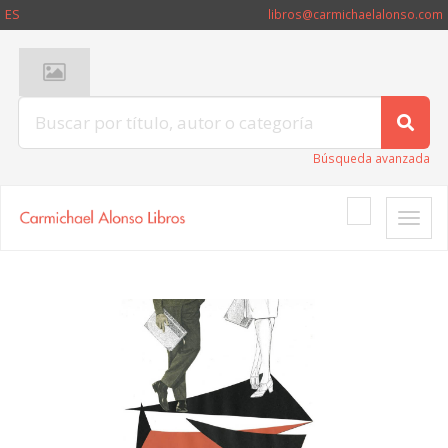
ES
libros@carmichaelalonso.com
Búsqueda avanzada
Toggle
naviga