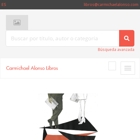
ES
libros@carmichaelalonso.com
Búsqueda avanzada
Toggle
naviga