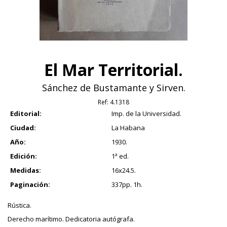
El Mar Territorial.
Sánchez de Bustamante y Sirven.
Ref:
4.1318
Editorial:
Imp. de la Universidad.
Ciudad:
La Habana
Año:
1930.
Edición:
1ª ed.
Medidas:
16x24.5.
Paginación:
337pp. 1h.
Rústica.
Derecho marítimo. Dedicatoria autógrafa.