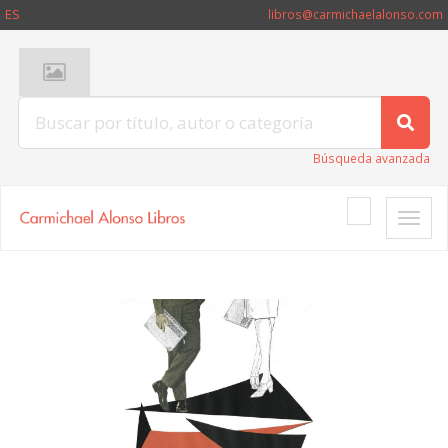
ES
libros@carmichaelalonso.com
Búsqueda avanzada
Toggle
naviga