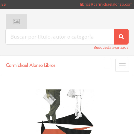
ES
libros@carmichaelalonso.com
Búsqueda avanzada
Toggle
naviga