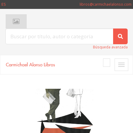
ES
libros@carmichaelalonso.com
Búsqueda avanzada
Toggle
naviga