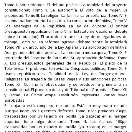
Tomo I. Antecedentes. El debate político. La totalidad del proyecto
constitucional; Tomo II. La autonomía. El voto de la mujer. La
propiedad; Tomo III. La religión. La familia. La enseñanza. Tomo IV. El
sistema parlamentario. La justicia. La constitución definitiva; Tomo V.
Los enemigos de la República. La ley del divorcio. El primer
presupuesto republicano; Tomo VI. El Estatuto de Cataluña (debate
sobre la totalidad). El acto de un juez. La ley de delegaciones de
trabajo; Tomo VII. La reforma agraria (debate sobre la totalidad);
Tomo VIII. Elk articulado de la Ley Agraria y su aprobación definitiva.
Dos grandes debates políticas. La intentona monárquica; Tomo IX. El
articulado del Estatuto de Cataluña. Su aprobación definitiva; Tomo
X. Los presupuestos generales de la República. El pleito de la
Telefónica. El problema ferroviaria. Chispazos políticas; Tomo XI. El
cisma republicana. La Totalidad de la Ley de Congregaciones
Religiosas. La tragedia de Casas Viejas y sus emociones políticas;
Tomo XII. Culmina la obstrucción y se produce la primera crisis
constitucional. El proyecto de Ley de Tribunal de Garantías; Tomo XIII
y último. La última etapa. Disolución imprevista. Varias leyes
aprobadas.
El conjunto está completo, e intonso. Está en muy buen estado,
aunque tiene los siguientes defectos: Tomo 3: las primeras 230pp.
traspasadas por un taladro de polilla (ya tratada) en el margen
superior, lomo algo debilitado; Tomo 4: las últimas 180pp.
traspasadas por un taladro de polilla (ya tratada) en el margen
superior; Tomo 11: falta la cubierta posterior; Tomo 12: falta la