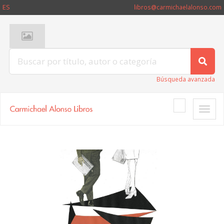
ES
libros@carmichaelalonso.com
Búsqueda avanzada
Toggle
naviga