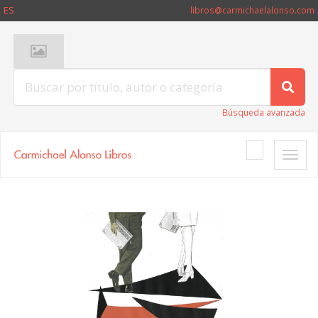
ES
libros@carmichaelalonso.com
Búsqueda avanzada
Toggle
naviga