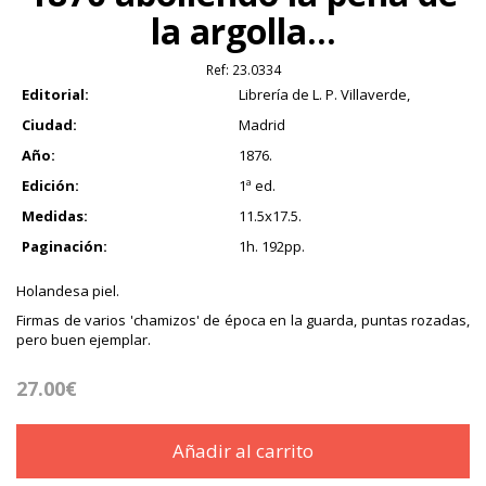
la argolla...
Ref:
23.0334
Editorial:
Librería de L. P. Villaverde,
Ciudad:
Madrid
Año:
1876.
Edición:
1ª ed.
Medidas:
11.5x17.5.
Paginación:
1h. 192pp.
Holandesa piel.
Firmas de varios 'chamizos' de época en la guarda, puntas rozadas,
pero buen ejemplar.
27.00€
Añadir al carrito