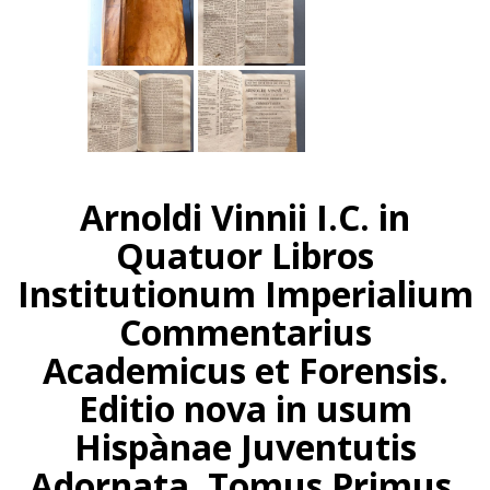
Arnoldi Vinnii I.C. in
Quatuor Libros
Institutionum Imperialium
Commentarius
Academicus et Forensis.
Editio nova in usum
Hispànae Juventutis
Adornata. Tomus Primus.