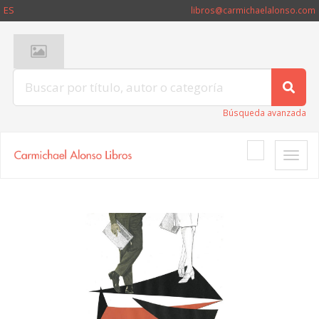
ES
libros@carmichaelalonso.com
Búsqueda avanzada
Toggle
naviga