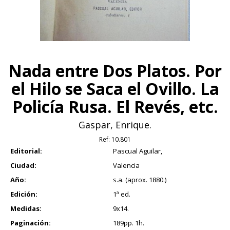
Nada entre Dos Platos. Por
el Hilo se Saca el Ovillo. La
Policía Rusa. El Revés, etc.
Gaspar, Enrique.
Ref:
10.801
Editorial:
Pascual Aguilar,
Ciudad:
Valencia
Año:
s.a. (aprox. 1880.)
Edición:
1ª ed.
Medidas:
9x14.
Paginación:
189pp. 1h.