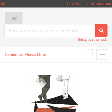
ES
libros@carmichaelalonso.com
Búsqueda avanzada
Toggle
naviga