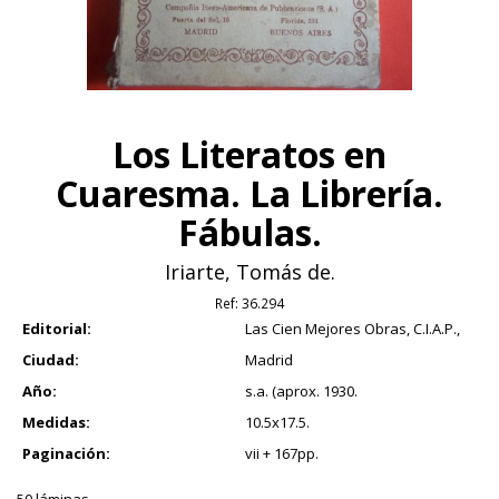
Los Literatos en
Cuaresma. La Librería.
Fábulas.
Iriarte, Tomás de.
Ref:
36.294
Editorial:
Las Cien Mejores Obras, C.I.A.P.,
Ciudad:
Madrid
Año:
s.a. (aprox. 1930.
Medidas:
10.5x17.5.
Paginación:
vii + 167pp.
50 láminas.