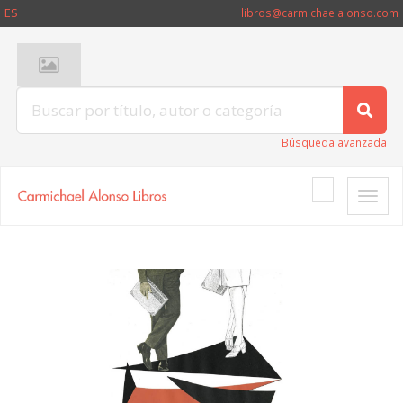
ES
libros@carmichaelalonso.com
Búsqueda avanzada
Toggle
naviga