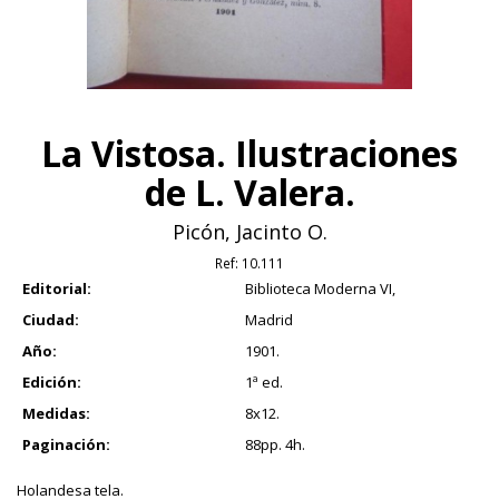
La Vistosa. Ilustraciones
de L. Valera.
Picón, Jacinto O.
Ref:
10.111
Editorial:
Biblioteca Moderna VI,
Ciudad:
Madrid
Año:
1901.
Edición:
1ª ed.
Medidas:
8x12.
Paginación:
88pp. 4h.
Holandesa tela.