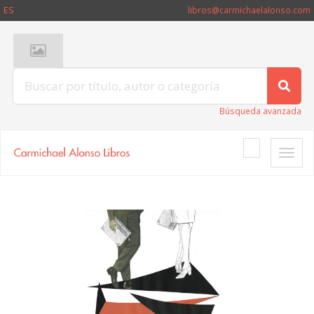
ES
libros@carmichaelalonso.com
Búsqueda avanzada
Toggle
naviga