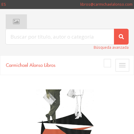
ES
libros@carmichaelalonso.com
Búsqueda avanzada
Toggle
naviga