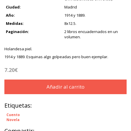
Ciudad:
Madrid
Año:
1914 y 1889.
Medidas:
8x12.5.
Paginación:
2 libros encuadernados en un
volumen.
Holandesa piel.
1914 y 1889. Esquinas algo golpeadas pero buen ejemplar.
7.20€
Añadir al carrito
Etiquetas:
Cuento
Novela
Compartir: