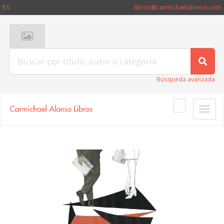
ES
libros@carmichaelalonso.com
Búsqueda avanzada
Toggle
naviga