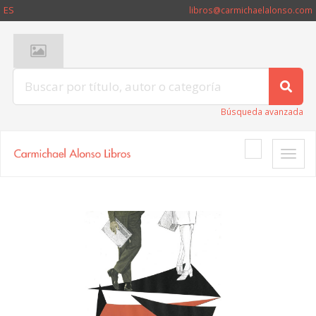
ES
libros@carmichaelalonso.com
Búsqueda avanzada
Toggle
naviga