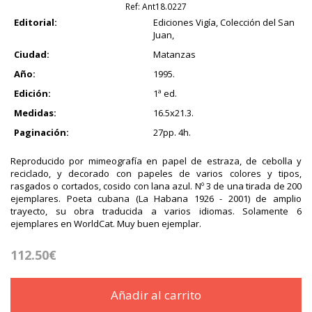
Ref:
Ant18.0227
Editorial:
Ediciones Vigía, Colección del San
Juan,
Ciudad:
Matanzas
Año:
1995.
Edición:
1ª ed.
Medidas:
16.5x21.3.
Paginación:
27pp. 4h.
Reproducido por mimeografía en papel de estraza, de cebolla y
reciclado, y decorado con papeles de varios colores y tipos,
rasgados o cortados, cosido con lana azul. Nº 3 de una tirada de 200
ejemplares. Poeta cubana (La Habana 1926 - 2001) de amplio
trayecto, su obra traducida a varios idiomas. Solamente 6
ejemplares en WorldCat. Muy buen ejemplar.
112.50€
Añadir al carrito