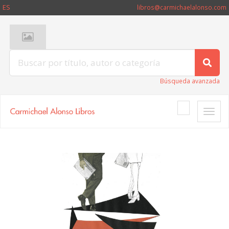
ES
libros@carmichaelalonso.com
Búsqueda avanzada
Toggle
naviga