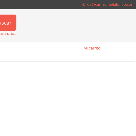
libros@carmichaelalonso.com
uscar
avanzada
Mi carrito