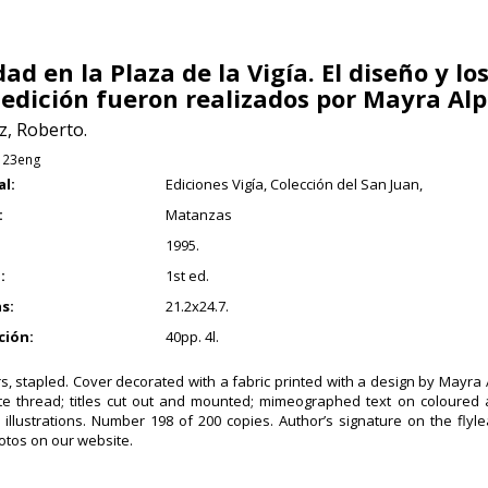
ad en la Plaza de la Vigía. El diseño y lo
 edición fueron realizados por Mayra Alp
, Roberto.
123eng
al:
Ediciones Vigía, Colección del San Juan,
:
Matanzas
1995.
:
1st ed.
s:
21.2x24.7.
ción:
40pp. 4l.
, stapled. Cover decorated with a fabric printed with a design by Mayra
te thread; titles cut out and mounted; mimeographed text on coloured
 illustrations. Number 198 of 200 copies. Author’s signature on the flyle
tos on our website.