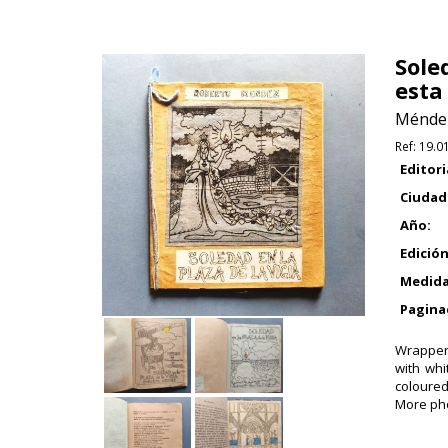
Soled
esta
Méndez
Ref:
19.0
Editori
Ciudad
Año:
Edición
Medida
Pagina
Wrappers
with whi
coloured
More pho