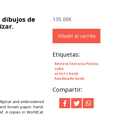
s dibujos de
135.00€
ízar.
Añadir al carrito
Etiquetas:
Revista literaria Poesía
cuba
artist's book
handmade book
Compartir:
 Alpízar and embroidered
 and brown paper; hand-
af. 4 copies in WorldCat.