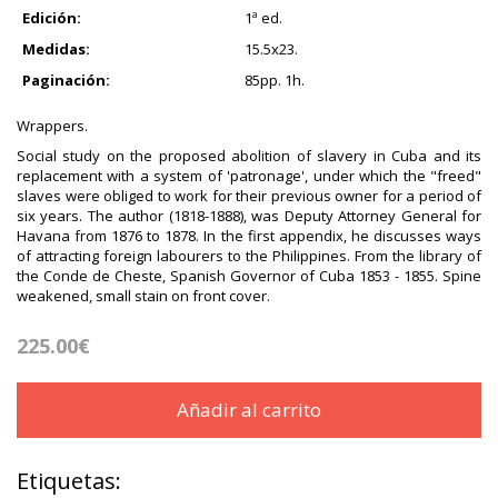
Edición:
1ª ed.
Medidas:
15.5x23.
Paginación:
85pp. 1h.
Wrappers.
Social study on the proposed abolition of slavery in Cuba and its
replacement with a system of 'patronage', under which the "freed"
slaves were obliged to work for their previous owner for a period of
six years. The author (1818-1888), was Deputy Attorney General for
Havana from 1876 to 1878. In the first appendix, he discusses ways
of attracting foreign labourers to the Philippines. From the library of
the Conde de Cheste, Spanish Governor of Cuba 1853 - 1855. Spine
weakened, small stain on front cover.
225.00€
Añadir al carrito
Etiquetas: