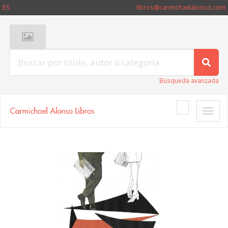
ES
libros@carmichaelalonso.com
Búsqueda avanzada
Toggle
naviga