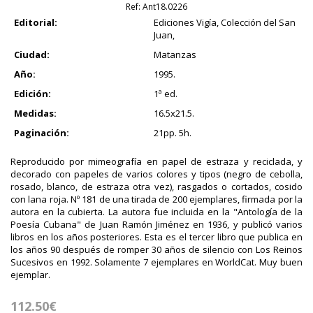
Ref:
Ant18.0226
Editorial:
Ediciones Vigía, Colección del San
Juan,
Ciudad:
Matanzas
Año:
1995.
Edición:
1ª ed.
Medidas:
16.5x21.5.
Paginación:
21pp. 5h.
Reproducido por mimeografía en papel de estraza y reciclada, y
decorado con papeles de varios colores y tipos (negro de cebolla,
rosado, blanco, de estraza otra vez), rasgados o cortados, cosido
con lana roja. Nº 181 de una tirada de 200 ejemplares, firmada por la
autora en la cubierta. La autora fue incluida en la "Antología de la
Poesía Cubana" de Juan Ramón Jiménez en 1936, y publicó varios
libros en los años posteriores. Esta es el tercer libro que publica en
los años 90 después de romper 30 años de silencio con Los Reinos
Sucesivos en 1992. Solamente 7 ejemplares en WorldCat. Muy buen
ejemplar.
112.50€