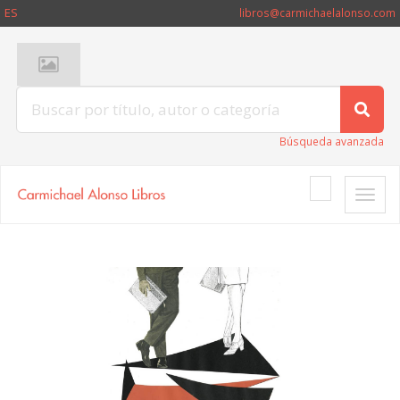
ES
libros@carmichaelalonso.com
Búsqueda avanzada
Toggle
naviga