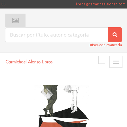
ES
libros@carmichaelalonso.com
Búsqueda avanzada
Toggle
naviga