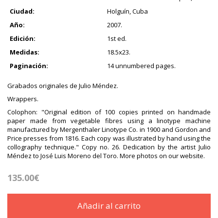
Ciudad:
Holguín, Cuba
Año:
2007.
Edición:
1st ed.
Medidas:
18.5x23.
Paginación:
14 unnumbered pages.
Grabados originales de Julio Méndez.
Wrappers.
Colophon: "Original edition of 100 copies printed on handmade
paper made from vegetable fibres using a linotype machine
manufactured by Mergenthaler Linotype Co. in 1900 and Gordon and
Price presses from 1816. Each copy was illustrated by hand using the
collography technique." Copy no. 26. Dedication by the artist Julio
Méndez to José Luis Moreno del Toro. More photos on our website.
135.00€
Añadir al carrito