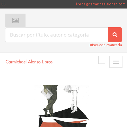
ES
libros@carmichaelalonso.com
Búsqueda avanzada
Toggle
naviga