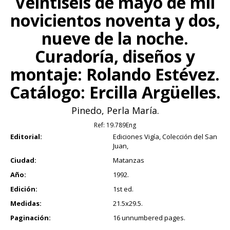
Veintiseis de mayo de mil
novicientos noventa y dos,
nueve de la noche.
Curadoría, diseños y
montaje: Rolando Estévez.
Catálogo: Ercilla Argüelles.
Pinedo, Perla María.
Ref:
19.789Eng
Editorial:
Ediciones Vigía, Colección del San
Juan,
Ciudad:
Matanzas
Año:
1992.
Edición:
1st ed.
Medidas:
21.5x29.5.
Paginación:
16 unnumbered pages.