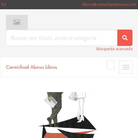
ES
libros@carmichaelalonso.com
Búsqueda avanzada
Toggle
naviga