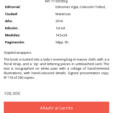
Ref:
17.0253Eng
Editorial:
Ediciones Vigía, Colección Trébol,
Ciudad:
Matanzas
Año:
2014.
Edición:
1st ed.
Medidas:
14.5x24.
Paginación:
58pp. 3h.
Stapled wrappers.
The book is tucked into a lady's evening bag in mauve cloth, with a a
floral strap, and a 'zip' and lettering pieces in unbleached card. The
text is risographed on white paer with a collage of hand-trimmed
illustrations, with hand-coloured details. Signed presentation copy.
Nº 116 of 200 copies.
108.00€
Añadir al carrito