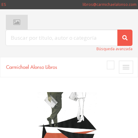
ES
libros@carmichaelalonso.com
Búsqueda avanzada
Toggle
naviga