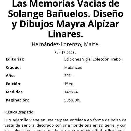
Las Memorias Vacías de
Solange Bañuelos. Diseño
y Dibujos Mayra Alpízar
Linares.
Hernández-Lorenzo, Maité.
Ref:
17.0253a
Editorial:
Ediciones Vigía, Colección Trébol,
Ciudad:
Matanzas
Año:
2014.
Edición:
1ª ed.
Medidas:
14.5x24.
Paginación:
58pp. 3h.
Rústica grapado.
El cuadernillo viene en una carpeta entelada en forma de bolso de
vestir de señora, decorado con una flor de tela en su cierre, y con
los títulos y una cremallera de estraza recortados. El libro lleva en la