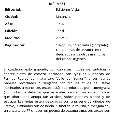
Ref:
19.764
Editorial:
Ediciones Vigía,
Ciudad:
Matanzas
Año:
1994.
Edición:
1ª ed.
Medidas:
23.5x30.
Paginación:
107pp. 3h.; 11 encartes (completo)
con poemas de Lezama Lima
dedicados a los otros miembros
del grupo Orígenes.
El cuaderno está grapado, con cubiertas mudas de cartulina, y
sobrecubierta de estraza decorada con "yaguas y pencas de
Palmas Reales del matancero Valle del Yumurí", y con varios
papeles recortados o rasgados con dibujos títulos de Esteve
iluminados a mano. Los textos están reproducidos por mimeografía
(con todos los defectos que se suelen asociar con aquel proceso
que ahora nos antoja tan arcáico) sobre papeles blanco y de
estraza. Las hojas están decoradas con una serie de dibujos de
Esteve, iluminados con acuarela. Al final de la revista, el 'pergamino',
un encarte de 77 cm., con un poema de Lezama Lima. Los textos son