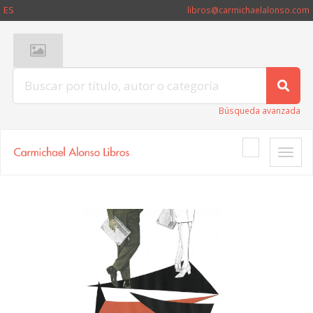
ES
libros@carmichaelalonso.com
Búsqueda avanzada
Toggle
naviga