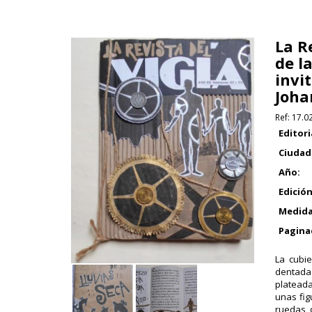
La R
de la
invi
Johan
Ref:
17.0
Editori
Ciudad
Año:
Edición
Medida
Pagina
La cubi
dentada
platead
unas fig
ruedas 