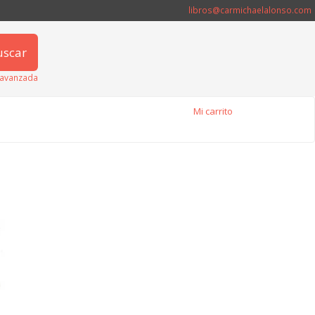
libros@carmichaelalonso.com
uscar
avanzada
Mi carrito