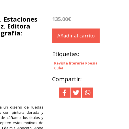
. Estaciones
135.00€
z. Editora
igrafía:
Añadir al carrito
Etiquetas:
Revista literaria Poesía
Cuba
Compartir:
va un diseño de ruedas
s con pintura dorada y
e cáñamo; los títulos y
repiten estos motivos de
 Edelmis Anoceto, Anne