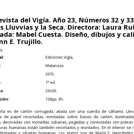
evista del Vigía. Año 23, Números 32 y 33
s Lluvvias y la Seca. Directora: Laura Rui
tada: Mabel Cuesta. Diseño, dibujos y cal
n E. Trujillo.
25
al:
Ediciones Vigía,
:
Matanzas
2015.
:
1ª ed.
s:
23x30.
ción:
136pp. 3h.
erta es de cartón corrugada, atada con una cuerda de cáñamo. Lle
s de papel recortadas, montadas sobre bases de cartón, iluminada
a, decoradas con monedas cubanas, pegadas y conectadas con poleas d
uras humanas están también recortados y montados. En el interior se 
dentadas y siluetas humanas. Los textos son de María E. Hernández,