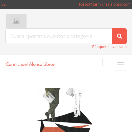
ES
libros@carmichaelalonso.com
Búsqueda avanzada
Toggle
naviga