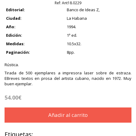
Ref:
Ant18.0229
Editorial:
Banco de Ideas Z,
Ciudad:
La Habana
Año:
1994.
Edición:
1ª ed.
Medidas:
10.5x32.
Paginación:
8pp.
Rústica.
Tirada de 500 ejemplares a impresora laser sobre de estraza.
EBreves textos en prosa del artista cubano, nacido en 1972. Muy
buen ejemplar.
54.00€
Añadir al carrito
Etiquetas: