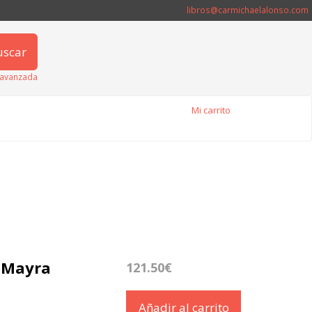
libros@carmichaelalonso.com
uscar
avanzada
Mi carrito
. Mayra
121.50€
Añadir al carrito