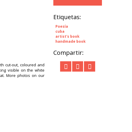
Etiquetas:
Poesía
cuba
artist's book
handmade book
Compartir:
th cut-out, coloured and
ng visible on the white
Cat. More photos on our