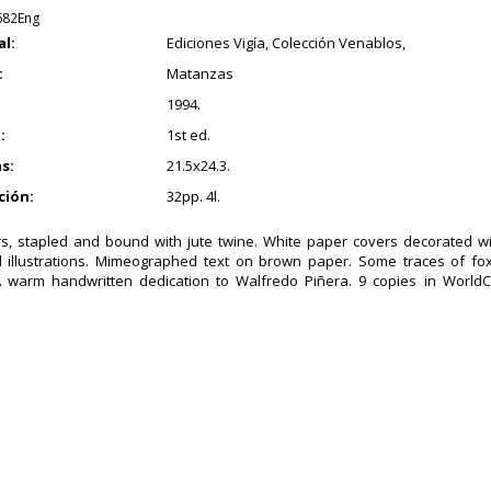
682Eng
al:
Ediciones Vigía, Colección Venablos,
:
Matanzas
1994.
:
1st ed.
s:
21.5x24.3.
ción:
32pp. 4l.
, stapled and bound with jute twine. White paper covers decorated wi
illustrations. Mimeographed text on brown paper. Some traces of foxi
A warm handwritten dedication to Walfredo Piñera. 9 copies in World