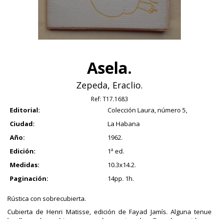
Asela.
Zepeda, Eraclio.
Ref:
T17.1683
Editorial:
Colección Laura, número 5,
Ciudad:
La Habana
Año:
1962.
Edición:
1ª ed.
Medidas:
10.3x14.2.
Paginación:
14pp. 1h.
Rústica con sobrecubierta.
Cubierta de Henri Matisse, edición de Fayad Jamís. Alguna tenue