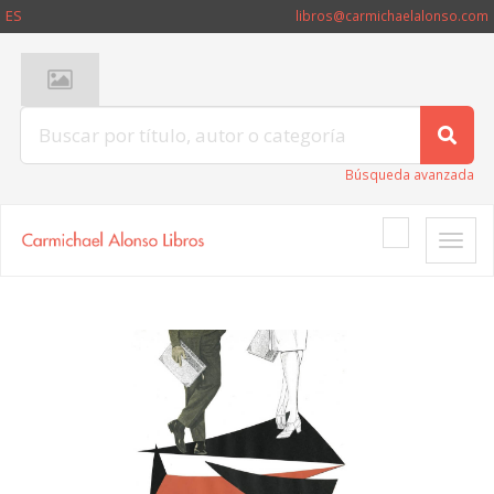
ES
libros@carmichaelalonso.com
Búsqueda avanzada
Toggle
naviga