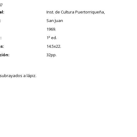
47
al:
Inst. de Cultura Puertorriqueña,
:
San Juan
1969.
:
1ª ed.
s:
14.5x22.
ción:
32pp.
subrayados a lápiz.