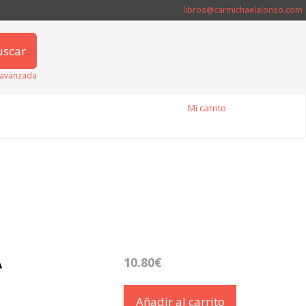
libros@carmichaelalonso.com
uscar
avanzada
Mi carrito
A
10.80€
Añadir al carrito