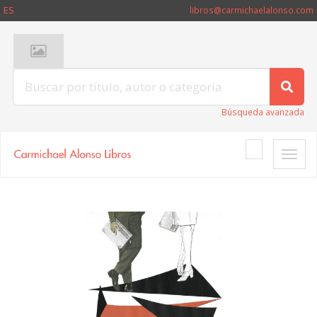
ES
libros@carmichaelalonso.com
Búsqueda avanzada
Toggle
naviga