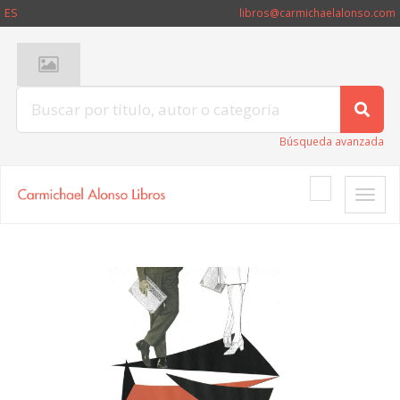
ES
libros@carmichaelalonso.com
Búsqueda avanzada
Toggle
naviga