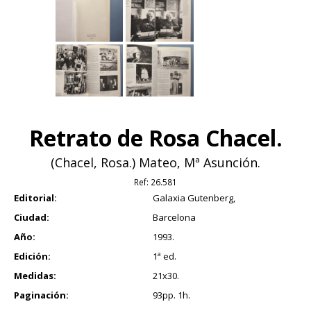
Retrato de Rosa Chacel.
(Chacel, Rosa.) Mateo, Mª Asunción.
Ref:
26.581
Editorial:
Galaxia Gutenberg,
Ciudad:
Barcelona
Año:
1993.
Edición:
1ª ed.
Medidas:
21x30.
Paginación:
93pp. 1h.