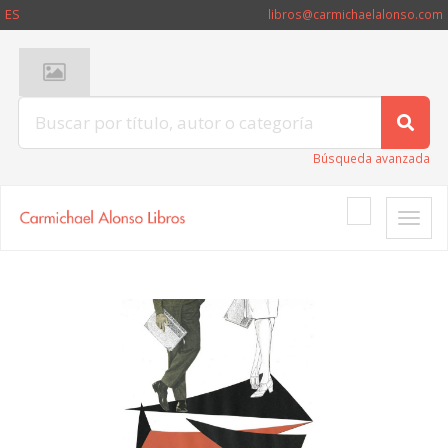
ES
libros@carmichaelalonso.com
Búsqueda avanzada
Toggle
naviga