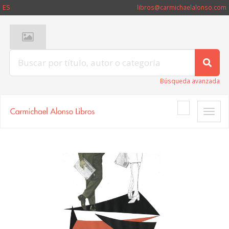
ES
libros@carmichaelalonso.com
Búsqueda avanzada
Toggle
naviga