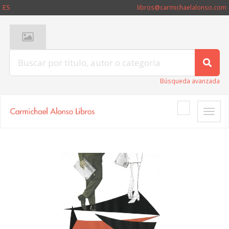
ES
libros@carmichaelalonso.com
Búsqueda avanzada
Toggle
naviga