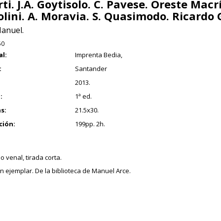
ti. J.A. Goytisolo. C. Pavese. Oreste Macr
olini. A. Moravia. S. Quasimodo. Ricardo G
Manuel.
50
al:
Imprenta Bedia,
:
Santander
2013.
:
1ª ed.
s:
21.5x30.
ción:
199pp. 2h.
o venal, tirada corta.
 ejemplar. De la biblioteca de Manuel Arce.