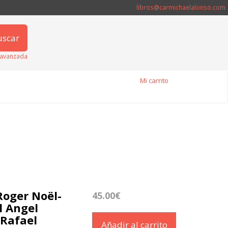
libros@carmichaelalonso.com
uscar
avanzada
Mi carrito
Roger Noël-
45.00€
l Angel
 Rafael
Añadir al carrito