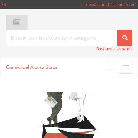
ES
libros@carmichaelalonso.com
Búsqueda avanzada
Toggle
naviga