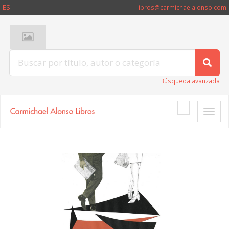
ES
libros@carmichaelalonso.com
Búsqueda avanzada
Toggle
naviga