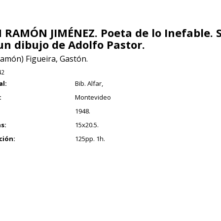
 RAMÓN JIMÉNEZ. Poeta de lo Inefable. 
un dibujo de Adolfo Pastor.
Ramón) Figueira, Gastón.
42
al:
Bib. Alfar,
:
Montevideo
1948.
s:
15x20.5.
ción:
125pp. 1h.