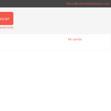
libros@carmichaelalonso.com
uscar
avanzada
Mi carrito