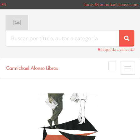
ES
libros@carmichaelalonso.com
Búsqueda avanzada
Toggle
naviga