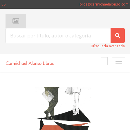
ES
libros@carmichaelalonso.com
Búsqueda avanzada
Toggle
naviga