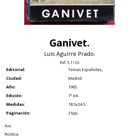
Ganivet.
Luis Aguirre Prado.
Ref:
5.1126
Editorial:
Temas Españoles,
Ciudad:
Madrid
Año:
1965.
Edición:
1ª ed.
Medidas:
18.5x24.5.
Paginación:
31pp.
ilus.
Rústica.