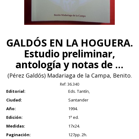
GALDÓS EN LA HOGUERA.
Estudio preliminar,
antología y notas de ...
(Pérez Galdós) Madariaga de la Campa, Benito.
Ref:
36.340
Editorial:
Eds. Tantín,
Ciudad:
Santander
Año:
1994.
Edición:
1ª ed.
Medidas:
17x24.
Paginación:
127pp. 2h.