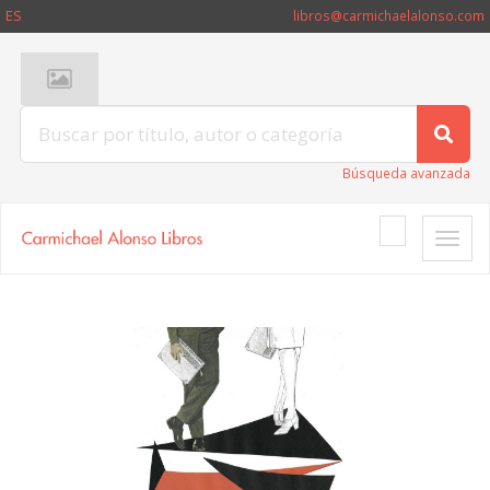
ES
libros@carmichaelalonso.com
Búsqueda avanzada
Toggle
naviga