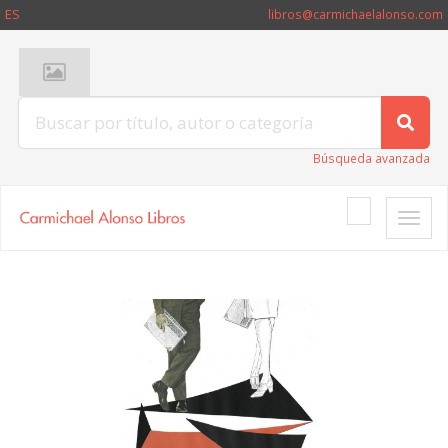
ES
libros@carmichaelalonso.com
Búsqueda avanzada
Toggle
naviga