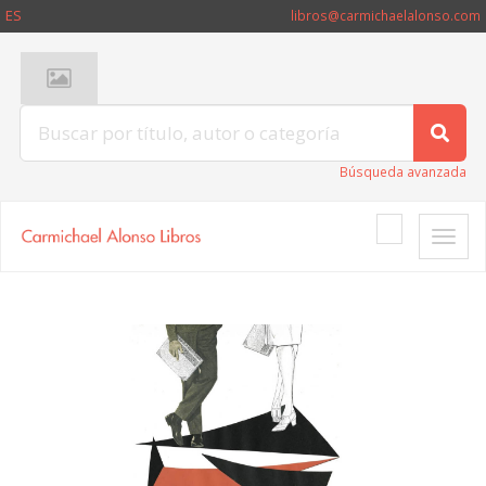
ES
libros@carmichaelalonso.com
Búsqueda avanzada
Toggle
naviga