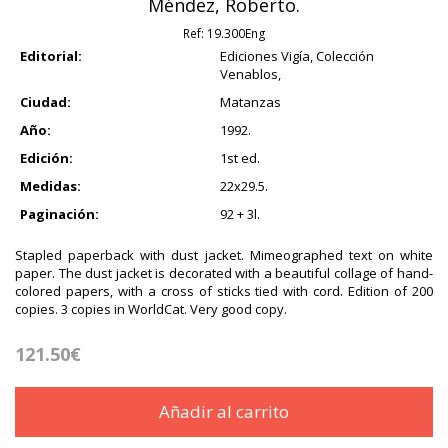
Méndez, Roberto.
Ref:
19.300Eng
Editorial:
Ediciones Vigía, Colección
Venablos,
Ciudad:
Matanzas
Año:
1992.
Edición:
1st ed.
Medidas:
22x29.5.
Paginación:
92 + 3l.
Stapled paperback with dust jacket. Mimeographed text on white
paper. The dust jacket is decorated with a beautiful collage of hand-
colored papers, with a cross of sticks tied with cord. Edition of 200
copies. 3 copies in WorldCat. Very good copy.
121.50€
Añadir al carrito