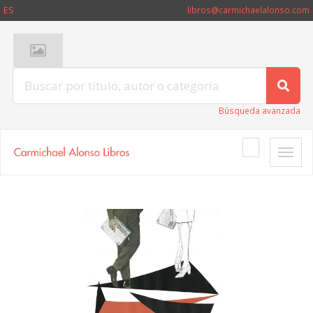
ES
libros@carmichaelalonso.com
Búsqueda avanzada
Toggle
naviga